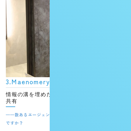
3.Maenomeryである理由
情報の溝を埋めた、電話一本による密な情報
共有
——数あるエージェントの中で、Maenomeryの印象はどう
ですか？