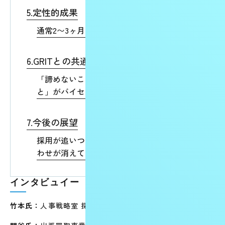
5.定性的成果
通常2〜3ヶ月の成果を、入社翌月に達成
6.GRITとの共通点
「諦めないこと」ではなく「改善し続けるこ
と」がバイセルで活きる
7.今後の展望
採用が追いつかなければ、せっかくの問い合
わせが消えていく
インタビュイー
竹本氏：
人事戦略室 採用戦略本部 中途採用グループ