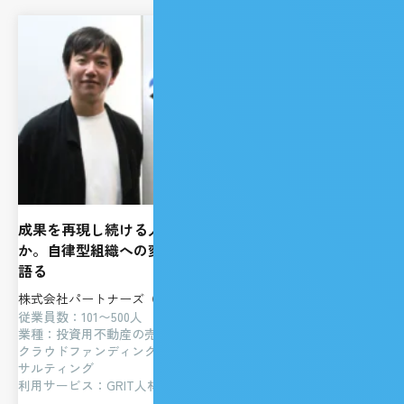
成果を再現し続ける人材を、どう採用し、どう育てる
か。自律型組織への変革の軌跡をパートナーズCHROが
語る
株式会社パートナーズ（PARTNERSCO.,LTD.）
従業員数：101〜500人
業種：投資用不動産の売買・仲介・賃貸管理・リノベーション・
クラウドファンディング、保険コンサルティング、資産運用コン
サルティング
利用サービス：GRIT人材紹介