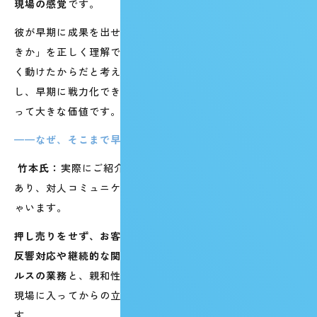
現場の感覚
です。
彼が早期に成果を出せたのは、入社前の段階で「何をすべ
きか」を正しく理解できており、現場に入ってから迷いな
く動けたからだと考えています。教育にかかる時間を短縮
し、早期に戦力化できることは、人手が足りない現場にと
って大きな価値です。
——なぜ、そこまで早く立ち上がれたのでしょうか？
竹本氏：
実際にご紹介いただく方は、接客や営業の経験が
あり、対人コミュニケーション力が高い方が多くいらっし
ゃいます。
押し売りをせず、お客様のニーズに沿った提案ができる。
反響対応や継続的な関係構築が求められるインサイドセー
ルスの業務
と、親和性が非常に高いのです。だからこそ、
現場に入ってからの立ち上がりも早いのだと感じていま
す。