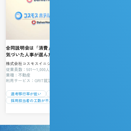
合同説明会は「消費」だった。大規模イベントの限界に
気づいた人事が選んだ、たった一つの“本質的な接点”
株式会社コスモスイニシア
従業員数：501〜1,000人
業種：不動産
利用サービス：GRIT就活イベント
選考移行率が低い
求める人材とのミスマッチ
採用担当者の工数が不足