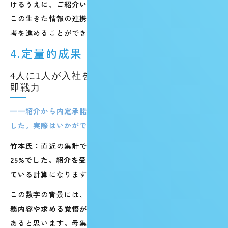
けるうえに、ご紹介いただいた方が入社に至る率も高い。
この生きた情報の連携があったからこそ、自信を持って選
考を進めることができました。
4.定量的成果
4人に1人が入社を決意。初月から頭角を現す
即戦力
——紹介から内定承諾に至る「歩留まり」が高いと伺いま
した。実際はいかがですか？
竹本氏：
直近の集計では、
紹介から内定承諾に至る割合が
25%でした。紹介を受けた4人に1人が、実際に入社を決め
ている計算
になります。
この数字の背景には、紹介を受ける前の段階で、
弊社の業
務内容や求める覚悟が候補者に正しく伝わっていること
が
あると思います。母集団を効率的に形成しながら、精度の