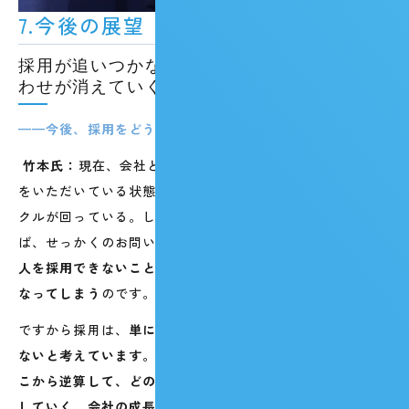
7.今後の展望
採用が追いつかなければ、せっかくの問い合
わせが消えていく
——今後、採用をどう強化していきたいですか？
竹本氏：
現在、会社として非常にたくさんのお問い合わせ
をいただいている状態です。事業が伸びており、良いサイ
クルが回っている。しかし、そこで採用が間に合わなけれ
ば、せっかくのお問い合わせを取りこぼしてしまいます。
人を採用できないことが、そのまま事業成長のブレーキに
なってしまう
のです。
ですから採用は、
単に「決まった人数を埋める」仕事では
ないと考えています。会社がどこまで成長したいのか、そ
こから逆算して、どのような人材が何名必要なのかを設計
していく。会社の成長をいかにバックアップし、支えられ