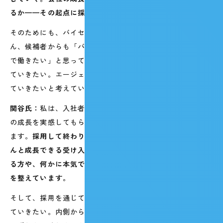
るか——その起点に採用がある、という感覚
です。
そのためにも、バイセルに合う方を採用することはもちろ
ん、候補者からも「バイセルが自分に合っている」「ここ
で働きたい」と思っていただけるよう、会社の魅力を伝え
ていきたい。エージェントとの情報連携を、さらに密にし
ていきたいと考えています。
関谷氏：
私は、入社者が増えているなかでも、一人ひとり
の成長を実感してもらえる組織にしていきたいと考えてい
ます。
採用して終わりではなく、入社いただいた方がきち
んと成長できる受け入れ体制を整える。初めて正社員にな
る方や、何かに本気で打ち込んできた方も歓迎できる体制
を整えています。
そして、採用を通じてバイセルの良さをもっと外に発信し
ていきたい。内側から見える良さと外から見える良さは、