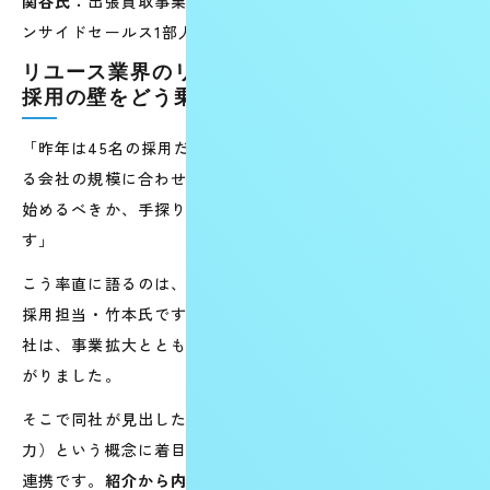
関谷氏：
出張買取事業統括本部インサイドセールス本部イ
ンサイドセールス1部人事戦略
リユース業界のリーディングカンパニーが、
採用の壁をどう乗り越えたのか
「昨年は45名の採用だったのに対し、今年は急速に拡大す
る会社の規模に合わせて目標が150名となりました。何から
始めるべきか、手探りの状態だったのが正直なところで
す」
こう率直に語るのは、株式会社BuySellTechnologiesの中途
採用担当・竹本氏です。リユース業界で急成長を続ける同
社は、事業拡大とともに採用目標が一気に3倍以上に膨れ上
がりました。
そこで同社が見出した突破口のひとつが、GRIT（やり抜く
力）という概念に着目した人材紹介会社・Maenomeryとの
連携です。
紹介から内定承諾までの転換率は25%に達し、入