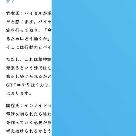
か？
竹本氏：
バイセルが求めている人物像と、非常に近い要素
だと感じます。
バイセルの人事制度では半年ごとに目標設
定
を行っており、
「今の自分に何が足りないか」「達成す
るためにどう動くか」を自ら考え続けることが重要
です。
そこには行動力とバイタリティが不可欠です。
ただし、これは精神論ではありません。気合いで諦めずに
頑張るという話ではなく、自分の現在地を把握し、行動を
修正し続けられるかどうかが問われます。その意味で、
GRIT＝やり抜く力は、まさに弊社が求めているものに当て
はまります。
関谷氏：
インサイドセールスでは、「また電話します」と
電話を切られたら終わってしまうため、自分から次の糸口
を作っていく必要があります。一度断られても、次の手を
考え続けられるかどうか。