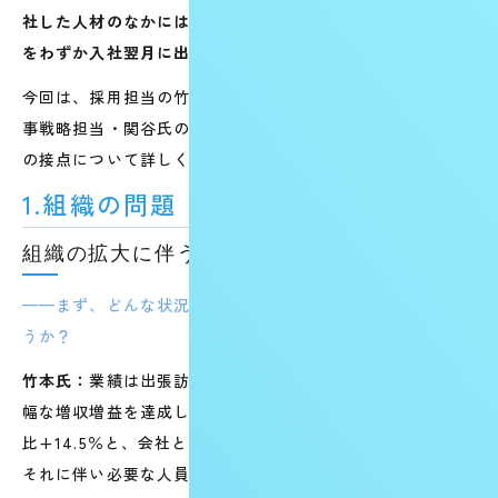
社した人材のなかには、通常2〜3ヶ月を要する水準の成果
をわずか入社翌月に出した方もいました。
今回は、採用担当の竹本氏、インサイドセールス部門の人
事戦略担当・関谷氏のお二人に、採用の実態とGRIT人材と
の接点について詳しく伺いました。
1.組織の問題
組織の拡大に伴う採用数の大幅増加
——まず、どんな状況から採用の課題が始まったのでしょ
うか？
竹本氏：
業績は出張訪問買取・店舗買取ともに好調で、大
幅な増収増益を達成しています。特に問合せ数は前年同期
比+14.5％と、会社として急成長の真っただ中にあります。
それに伴い必要な人員が一気に増えたのですが、
「ではど