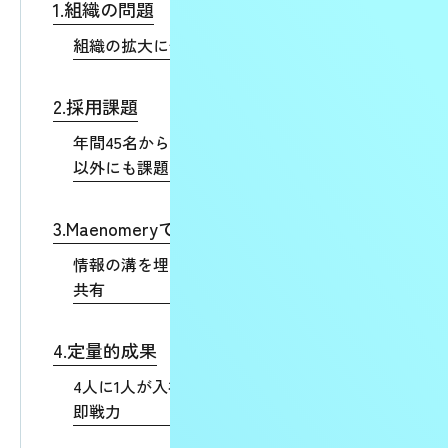
1.組織の問題
組織の拡大に伴う採用数の大幅増加
2.採用課題
年間45名から150名へ。目標達成への不安、
以外にも課題があった
3.Maenomeryである理由
情報の溝を埋めた、電話一本による密な情報
共有
4.定量的成果
4人に1人が入社を決意。初月から頭角を現す
即戦力