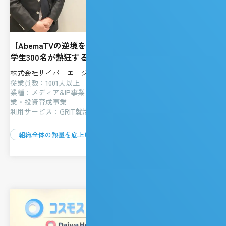
【AbemaTVの逆境を支えた「やり抜く力（GRIT）」】
学生300名が熱狂するGRIT就活イベントの裏側に迫る
株式会社サイバーエージェント
従業員数：1001人以上
業種：メディア&IP事業・インターネット広告事業・ゲーム事
業・投資育成事業
利用サービス：GRIT就活イベント
組織全体の熱量を底上げ
新規市場を開拓できる人材