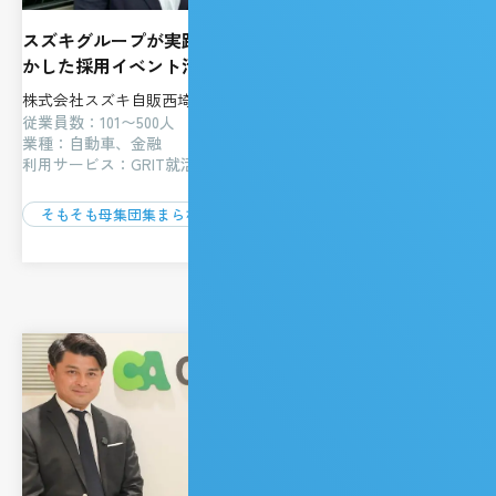
スズキグループが実践した“リアルタイム情報共有”を活
かした採用イベント活用術
株式会社スズキ自販西埼玉
従業員数：101〜500人
業種：自動車、金融
利用サービス：GRIT就活イベント
そもそも母集団集まらない
求める人材とのミスマッチ