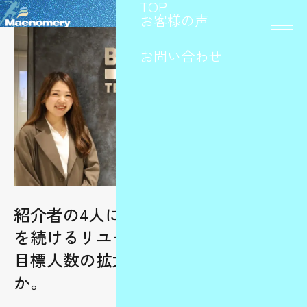
TOP
お客様の声
お問い合わせ
紹介者の4人に1人が内定承諾。急成長
を続けるリユース事業の裏で、“採用
目標人数の拡大”にはどう対応したの
か。