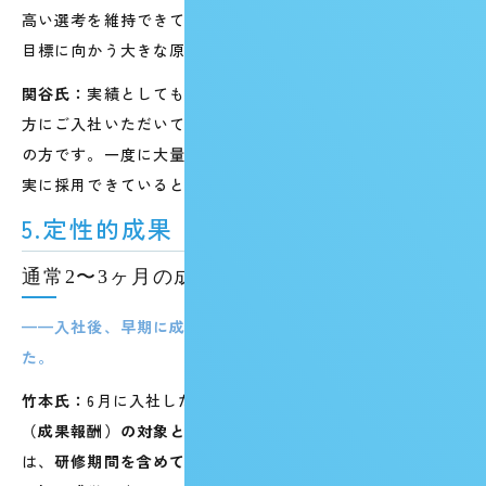
高い選考を維持できている。これが、年間150名という高い
目標に向かう大きな原動力になっています。
関谷氏：
実績としても、
2025年度は4名、2026年度は3名
の
方にご入社いただいています。いずれもデュアルキャリア
の方です。一度に大量に、というより、確度の高い方を着
実に採用できているという手応えがあります。
5.定性的成果
通常2〜3ヶ月の成果を、入社翌月に達成
——入社後、早期に成果を出された方もいると伺いまし
た。
竹本氏：
6月に入社したNさんが、
翌7月にはインセンティブ
（成果報酬）の対象となる目標を達成
しました。この目標
は、
研修期間を含めて通常2〜3ヶ月ほどかかるというのが