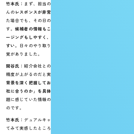
竹本氏：
まず、担当の松本（リクルーティングバディ）さ
んの
レスポンスが非常に早い
んです。電話に出られなかっ
た場合でも、その日のうちに必ず折り返しをいただけま
す。
候補者の情報もこまめに共有してくださるので、クロ
ージングもしやすく、入社後のフォローも見通しが立てや
すい。
日々のやり取りのなかで、安心してお任せできる感
覚がありました。
関谷氏：
紹介会社との間で情報の解像度が揃うと、選考の
精度が上がるのだと実感しました。
Maenomeryは候補者の
背景を深く把握しており、面接の前に「この方のどこが弊
社に合うのか」を具体的に共有
してくださる。私たちが課
題に感じていた情報の溝が、まさにそこで埋まっていった
のです。
竹本氏：
デュアルキャリアの方に強いという点も、活用し
てみて実感したところです。
コンスタントにご紹介いただ