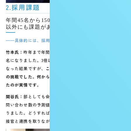
2.採用課題
年間45名から150名へ。目標達成への不安、
以外にも課題があった
——具体的には、採用目標はどう変わったのでしょうか？
竹本氏：
昨年まで年間45名だった採用目標が、今年は約150
名になりました。3倍以上です。事業成長と本部の拡大が重
なった結果ですが、
このスピードにどう対応するか、未知
の挑戦でした。何から手をつけるべきか、見極めかねてい
たのが実情です。
関谷氏：
部としても会議を重ね、1人あたりの電話対応数や
問い合わせ数の予測値をもとに、採用数を見直すことにな
りました。どうすれば採用目標を達成できるか、人事や面
接官と連携を取りながら進めていきました。